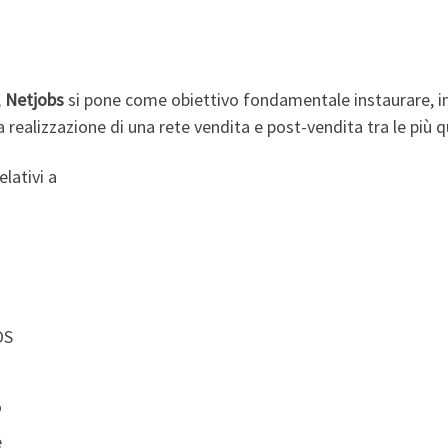
,
Netjobs
si pone come obiettivo fondamentale instaurare, i
a realizzazione di una rete vendita e post-vendita tra le più qu
elativi a
OS
o
e