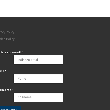
vacy Policy
kie Policy
dirizzo email*
me*
gnome*