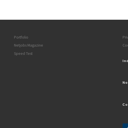
Portfolio
Pri
Netjobs Magazine
Coo
Speed Test
In
No
Co