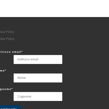
vacy Policy
kie Policy
dirizzo email*
me*
gnome*