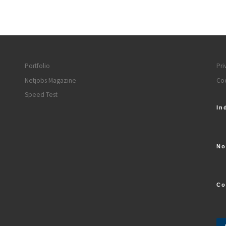
Portfolio
Pri
Netjobs Magazine
Coo
Speed Test
In
No
Co