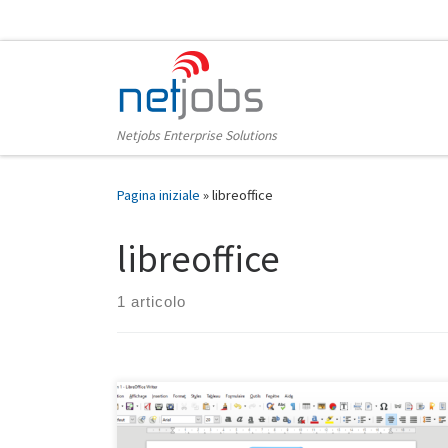
Passa al contenuto
Netjobs Enterprise Solutions
Pagina iniziale
»
libreoffice
libreoffice
1 articolo
A chi di noi “Linuxiani” non è mai capitato di dover