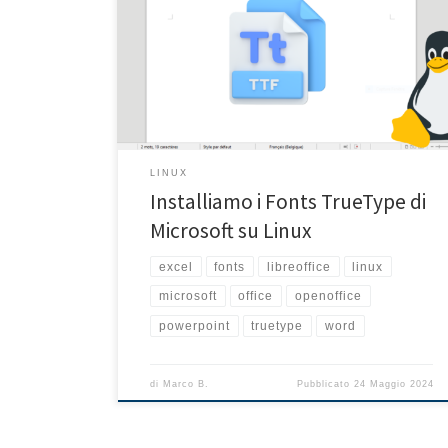
aprire ed editare un file della suite Office (Word,
Excel, Powerpoint) mandatoci dal collega che si ostina
ad usare il sistema operativo di Redmond? E quante
volte questi files ci appaiono formattati male o con
caratteri (fonts) diversi da […]
LINUX
Installiamo i Fonts TrueType di
Microsoft su Linux
excel
fonts
libreoffice
linux
microsoft
office
openoffice
powerpoint
truetype
word
di
Marco B.
Pubblicato
24 Maggio 2024