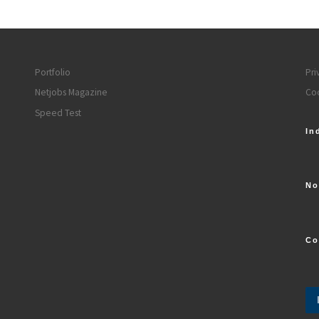
Portfolio
Pri
Netjobs Magazine
Coo
Speed Test
In
No
Co