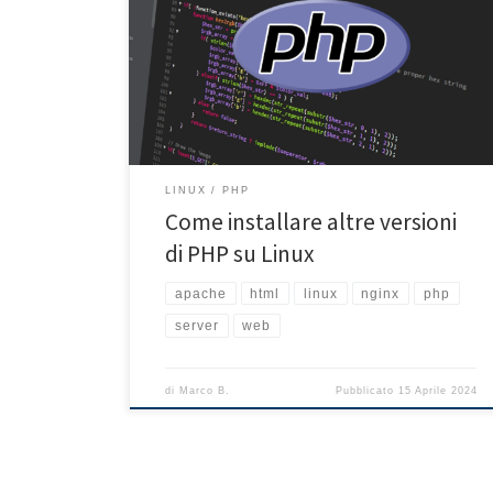
Preprocessor) è da tempo utilizzato per lo sviluppo di
siti e applicazioni web. È un linguaggio di scripting lato
server che può essere incorporato in HTML.
Attualmente le versioni con supporto attivo sono
quelle >= 8.0 ma spesso ci possiamo imbattere in
applicativi che richiedono versioni […]
LINUX
PHP
Come installare altre versioni
di PHP su Linux
apache
html
linux
nginx
php
server
web
di
Marco B.
Pubblicato
15 Aprile 2024